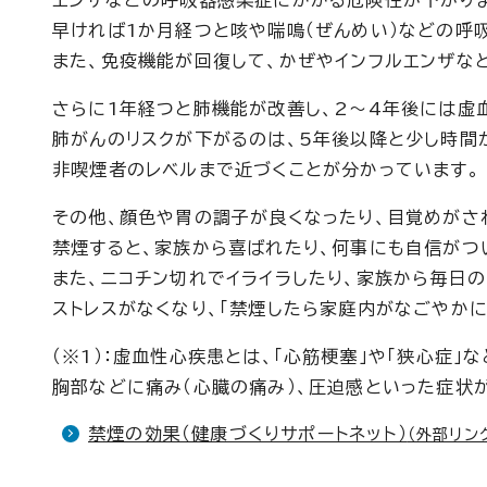
エンザなどの呼吸器感染症にかかる危険性が下がりま
早ければ1か月経つと咳や喘鳴（ぜんめい）などの呼
また、免疫機能が回復して、かぜやインフルエンザな
さらに1年経つと肺機能が改善し、2～4年後には虚血
肺がんのリスクが下がるのは、5年後以降と少し時間
非喫煙者のレベルまで近づくことが分かっています。
その他、顔色や胃の調子が良くなったり、目覚めがさ
禁煙すると、家族から喜ばれたり、何事にも自信がつ
また、ニコチン切れでイライラしたり、家族から毎日の
ストレスがなくなり、「禁煙したら家庭内がなごやか
（※1）：虚血性心疾患とは、「心筋梗塞」や「狭心症
胸部などに痛み（心臓の痛み）、圧迫感といった症状
禁煙の効果（健康づくりサポートネット）
（外部リン