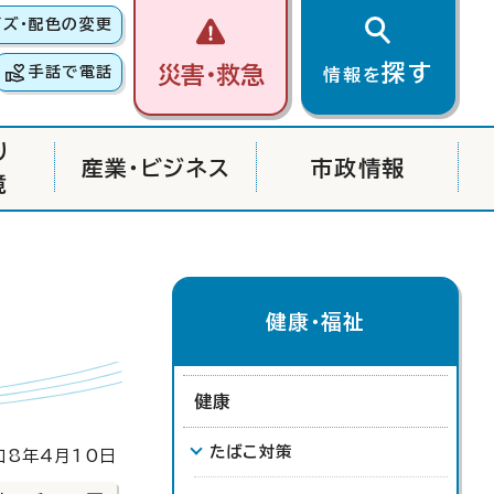
イズ・配色の変更
探す
災害・救急
手話で電話
情報を
り
産業・ビジネス
市政情報
境
健康・福祉
健康
たばこ対策
8年4月10日