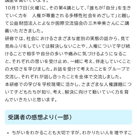
講座を開いています。
10月17日（火曜）に、その第4講として、「誰もが「自分」を生き
ていく力を 人権が尊重される多様性社会をめざして」と題し
て公益財団法人とよなか国際交流協会の三木幸美さんにご講
義いただきました。
研修では、社会におけるさまざまな差別の実態の話から、見て
見ぬふりをしていては解決しないことや、人権について学び続
けることで相手や自分の多いや痛みに気づけるようになるこ
と、それぞれの思いを受け止め、一緒に考え、伴走していくこと
の大切さを学びました。お話を受けて考えたことをグループで
交流し、それぞれが話し合ったことを全体で交流しました。
本研修での学びを学校現場に活かし、さまざまな人権課題につ
いて子どもたちが知り、考え、解決に向けて動いていく力を育
んでいきたいと思います。
受講者の感想より（一部）
ちがいをわかることも大切ですが、わかりたい人を増やすこ