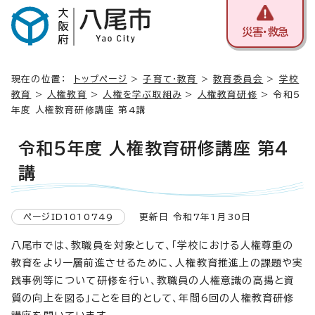
災害・救急
現在の位置：
トップページ
>
子育て・教育
>
教育委員会
>
学校
教育
>
人権教育
>
人権を学ぶ取組み
>
人権教育研修
> 令和5
年度 人権教育研修講座 第4講
令和5年度 人権教育研修講座 第4
講
ページID1010749
更新日 令和7年1月30日
八尾市では、教職員を対象として、「学校における人権尊重の
教育をより一層前進させるために、人権教育推進上の課題や実
践事例等について研修を行い、教職員の人権意識の高揚と資
質の向上を図る」ことを目的として、年間6回の人権教育研修