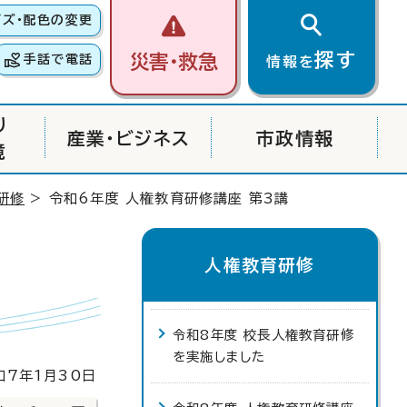
イズ・配色の変更
探す
災害・救急
手話で電話
情報を
り
産業・ビジネス
市政情報
境
研修
> 令和6年度 人権教育研修講座 第3講
人権教育研修
令和8年度 校長人権教育研修
を実施しました
7年1月30日