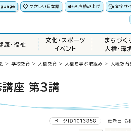
nguage
やさしい日本語
音声読み上げ
文字サ
文化・スポーツ
まちづく
健康・福祉
イベント
人権・環
会
>
学校教育
>
人権教育
>
人権を学ぶ取組み
>
人権教育
講座 第3講
ページID1013858
更新日 令和