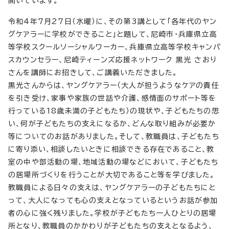
開いています。
令和4年7月27日（水曜）に、その第3講として「各年代のヤン
グケアラーに学校ができること」と題して、尼崎市・兵庫県立高
等学校スクールソーシャルワーカー、兵庫県立高等学校キャンパ
スカウンセラー、尼崎ティーンズ応援ネットワーク 黒光 さおり
さんを講師にお招きして、ご講義いただきました。
黒光さんからは、ヤングケアラー（大人が担うようなケアの責任
を引き受け、家事や家族の世話や介護、感情面のサポート等を
行っている18歳未満の子どもたち）の現状や、子どもたちの思
い、何が子どもたちの支えになるか、どんな取り組みが必要か
等についてのお話がありました。そして、教職員は、子どもたち
に寄り添い、相談したいときに相談できる存在であること、教
室の中や部活動の場、地域活動の場などにおいて、子どもたち
の居場所づくりを行うことが大切であること等を学びました。
教職員による日々の支えは、ヤングケアラーの子どもたちにと
って、大人になっても心の支えとなっているというお話が参加
者の心に強く残りました。学校が子どもたち一人ひとりの居場
所となり、教職員のかかわりが子どもたちの支えとなるよう、