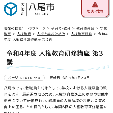
災害・救急
現在の位置：
トップページ
>
子育て・教育
>
教育委員会
>
学校
教育
>
人権教育
>
人権を学ぶ取組み
>
人権教育研修
> 令和4
年度 人権教育研修講座 第3講
令和4年度 人権教育研修講座 第3
講
ページID1010758
更新日 令和7年1月30日
八尾市では、教職員を対象として、学校における人権尊重の教
育をより一層前進させるため、人権教育推進上の課題や実践事
例等について研修を行い、教職員の人権意識の高揚と資質の
向上を図ることを目的として、年間6回の人権教育研修講座を