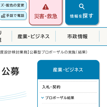
イズ・配色の変更
探す
災害・救急
手話で電話
情報を
り
産業・ビジネス
市政情報
境
制度設計検討業務】公募型プロポーザルの実施（結果）
】公募
産業・ビジネス
入札・契約
プロポーザル結果