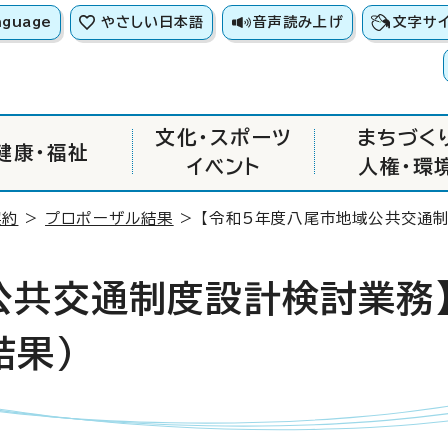
nguage
やさしい日本語
音声読み上げ
文字サ
文化・スポーツ
まちづく
健康・福祉
イベント
人権・環
契約
>
プロポーザル結果
> 【令和5年度八尾市地域公共交通
公共交通制度設計検討業務
結果）