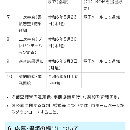
まで【必着】
（CD-ROMも提出必
要）
7
一次審査（書
令和6年5月23
電子メールにて通知
類審査）結果
日（木曜）
通知
8
二次審査（プ
令和6年5月30
レゼンテーシ
日（木曜）
ョン審査）
9
審査結果通知
令和6年6月3日
電子メールにて通知
（月曜）
10
契約締結・業
令和6年6月上旬
務開始
～中旬
※審査結果の通知後、事前協議を行い、契約を締結する。
※公募に関する資料、様式等については、市ホームページか
らダウンロードすること。
6．応募・書類の提出について