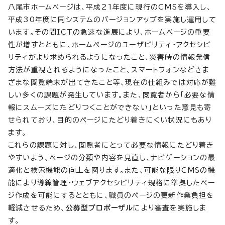
八尾市ホームページは、平成21年度に現行のCMSを導入し、
平成30年度に同システムのバージョンアップを実施し運用して
います。その間ICTの急速な進展により、ホームページの重要
性が増すとともに、ホームページのユーザビリティ・アクセシビ
リティがより求められるようになったこと、災害時の情報発信
方法が重視されるようになったこと、スマートフォンなどさま
ざまな閲覧端末が出てきたこと等、現在の仕組みでは対応が難
しい多くの課題が発生しています。また、閲覧者から「必要な情
報にスムーズにたどりつくことができない」といった意見も寄
せられており、目的のページにたどり着きにくい状況にもあり
ます。
これらの課題に対し、閲覧者にとって必要な情報にたどり着き
やすいよう、ページの分類や内容を見直し、ナビゲーションの最
適化と検索機能の向上を図ります。また、可能な限りCMSの機
能により導線管理・ウェブアクセシビリティ規格に準拠したペー
ジ作成を可能にするとともに、職員のページの更新作業負担を
軽減させるため、
公募型プロポーザル
により審査を実施しま
す。