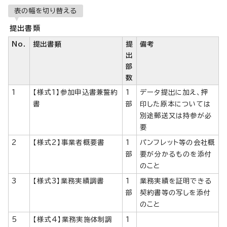
表の幅を切り替える
提出書類
No.
提出書類
提
備考
出
部
数
1
【様式1】参加申込書兼誓約
1
データ提出に加え、押
書
部
印した原本については
別途郵送又は持参が必
要
2
【様式2】事業者概要書
1
パンフレット等の会社概
部
要が分かるものを添付
のこと
3
【様式3】業務実績調書
1
業務実績を証明できる
部
契約書等の写しを添付
のこと
5
【様式4】業務実施体制調
1