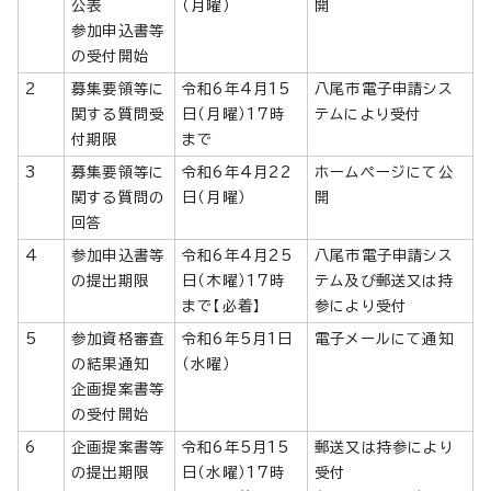
公表
（月曜）
開
参加申込書等
の受付開始
2
募集要領等に
令和6年4月15
八尾市電子申請シス
関する質問受
日（月曜）17時
テムにより受付
付期限
まで
3
募集要領等に
令和6年4月22
ホームページにて公
関する質問の
日（月曜）
開
回答
4
参加申込書等
令和6年4月25
八尾市電子申請シス
の提出期限
日（木曜）17時
テム及び郵送又は持
まで【必着】
参により受付
5
参加資格審査
令和6年5月1日
電子メールにて通知
の結果通知
（水曜）
企画提案書等
の受付開始
6
企画提案書等
令和6年5月15
郵送又は持参により
の提出期限
日（水曜）17時
受付