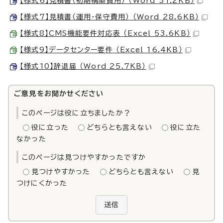
【様式6】見積書（初期構築費用） （Word 31.2KB）
【様式7】見積書（運用・保守費用） （Word 28.6KB）
【様式8】CMS機能要件対応表 （Excel 53.6KB）
【様式9】データセンター要件 （Excel 16.4KB）
【様式10】辞退届 （Word 25.7KB）
ご意見をお聞かせください
このページは役に立ちましたか？
役に立った
どちらとも言えない
役に立た
なかった
このページは見つけやすかったですか
見つけやすかった
どちらとも言えない
見
つけにくかった
送信