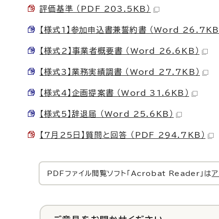
評価基準 （PDF 203.5KB）
【様式1】参加申込書兼誓約書 （Word 26.7KB
【様式2】事業者概要書 （Word 26.6KB）
【様式3】業務実績調書 （Word 27.7KB）
【様式4】企画提案書 （Word 31.6KB）
【様式5】辞退届 （Word 25.6KB）
【7月25日】質問と回答 （PDF 294.7KB）
PDFファイル閲覧ソフト「Acrobat Reader」は
ア