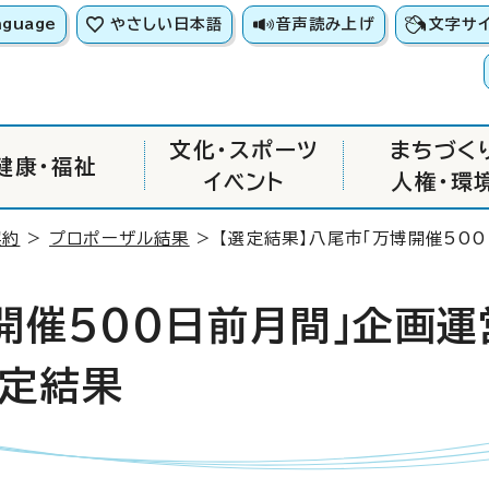
nguage
やさしい日本語
音声読み上げ
文字サ
文化・スポーツ
まちづく
健康・福祉
イベント
人権・環
契約
>
プロポーザル結果
> 【選定結果】八尾市「万博開催50
開催500日前月間」企画
定結果