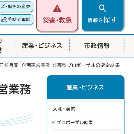
イズ・配色の変更
探す
災害・救急
手話で電話
情報を
り
産業・ビジネス
市政情報
境
0日前月間」企画運営業務 公募型プロポーザルの選定結果
運営業務
産業・ビジネス
入札・契約
プロポーザル結果