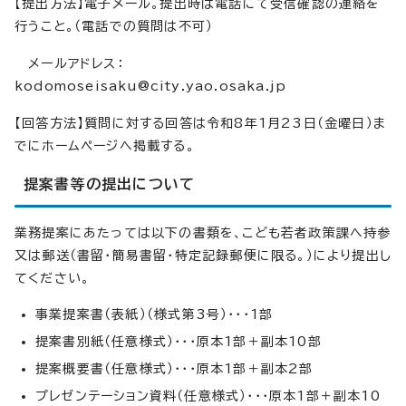
【提出方法】電子メール。提出時は電話にて受信確認の連絡を
行うこと。（電話での質問は不可）
メールアドレス：
kodomoseisaku@city.yao.osaka.jp
【回答方法】質問に対する回答は令和8年1月23日（金曜日）ま
でにホームページへ掲載する。
提案書等の提出について
業務提案にあたっては以下の書類を、こども若者政策課へ持参
又は郵送（書留・簡易書留・特定記録郵便に限る。）により提出し
てください。
事業提案書（表紙）（様式第3号）・・・1部
提案書別紙（任意様式）・・・原本1部＋副本10部
提案概要書（任意様式）・・・原本1部＋副本2部
プレゼンテーション資料（任意様式）・・・原本1部＋副本10