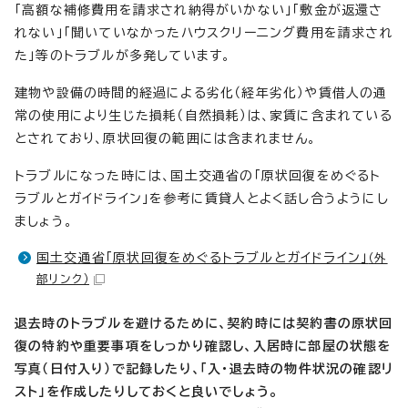
「高額な補修費用を請求され納得がいかない」「敷金が返還さ
れない」「聞いていなかったハウスクリーニング費用を請求され
た」等のトラブルが多発しています。
建物や設備の時間的経過による劣化（経年劣化）や賃借人の通
常の使用により生じた損耗（自然損耗）は、家賃に含まれている
とされており、原状回復の範囲には含まれません。
トラブルになった時には、国土交通省の「原状回復をめぐるト
ラブルとガイドライン」を参考に賃貸人とよく話し合うようにし
ましょう。
国土交通省「原状回復をめぐるトラブルとガイドライン」
（外
部リンク）
退去時のトラブルを避けるために、契約時には契約書の原状回
復の特約や重要事項をしっかり確認し、入居時に部屋の状態を
写真（日付入り）で記録したり、「入・退去時の物件状況の確認リ
スト」を作成したりしておくと良いでしょう。