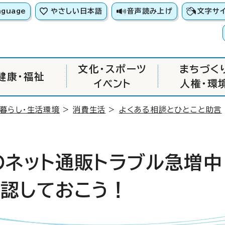
nguage
やさしい日本語
音声読み上げ
文字サ
文化・スポーツ
まちづく
健康・福祉
イベント
人権・環
・暮らし・生活環境
>
消費生活
>
よくある相談とひとこと助言
のネット通販トラブル急増中
認しておこう！