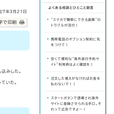
よくある相談とひとこと助言
7年3月21日
“スマホで簡単にできる副業”の
字で印刷
トラブルが流行！
携帯電話のオプション契約に気
をつけて！
安くて便利な“海外旅行予約サ
イト”利用時はよく確認を！
し込みした。
注文した覚えがなければお金を
っていた。
払わないで！！
スタートボタンで誘導され海外
サイトに登録させられる手口。そ
れって広告ですよ～！