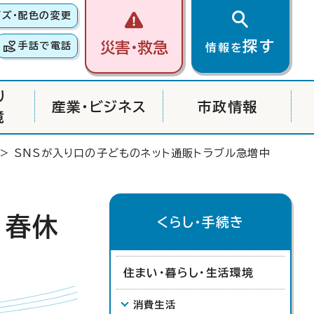
イズ・配色の変更
探す
災害・救急
手話で電話
情報を
り
産業・ビジネス
市政情報
境
> SNSが入り口の子どものネット通販トラブル急増中
 春休
くらし・手続き
住まい・暮らし・生活環境
消費生活