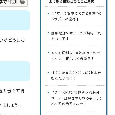
字で印刷
よくある相談とひとこと助言
“スマホで簡単にできる副業”の
トラブルが流行！
携帯電話のオプション契約に気
をつけて！
いがどうした
安くて便利な“海外旅行予約サ
イト”利用時はよく確認を！
注文した覚えがなければお金を
払わないで！！
退を伝えて持
スタートボタンで誘導され海外
サイトに登録させられる手口。そ
れって広告ですよ～！
きましょう。