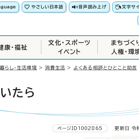
nguage
やさしい日本語
音声読み上げ
文字サ
文化・スポーツ
まちづく
健康・福祉
イベント
人権・環
・暮らし・生活環境
>
消費生活
>
よくある相談とひとこと助言
届いたら
ページID1002865
更新日 令和