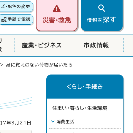
イズ・配色の変更
探す
災害・救急
手話で電話
情報を
り
産業・ビジネス
市政情報
境
> 身に覚えのない荷物が届いたら
くらし・手続き
住まい・暮らし・生活環境
消費生活
7年3月21日