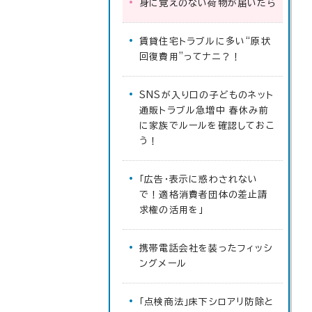
身に覚えのない荷物が届いたら
賃貸住宅トラブルに多い“原状
回復費用”ってナニ？！
SNSが入り口の子どものネット
通販トラブル急増中 春休み前
に家族でルールを確認しておこ
う！
「広告・表示に惑わされない
で！適格消費者団体の差止請
求権の活用を」
携帯電話会社を装ったフィッシ
ングメール
「点検商法」床下シロアリ防除と