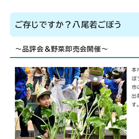
ご存じですか？八尾若ごぼう
～品評会＆野菜即売会開催～
本
ぼ
市
出
す