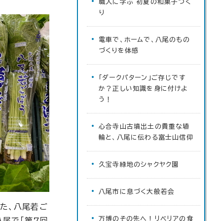
職人に学ぶ 初夏の和菓子づく
り
電車で、ホームで、八尾のもの
づくりを体感
「ダークパターン」ご存じです
か？正しい知識を身に付けよ
う！
心合寺山古墳出土の貴重な埴
輪と、八尾に伝わる富士山信仰
久宝寺緑地のシャクヤク園
八尾市に息づく大般若会
た、八尾若ご
万博のその先へ！リベリアの食
八尾で「第7回