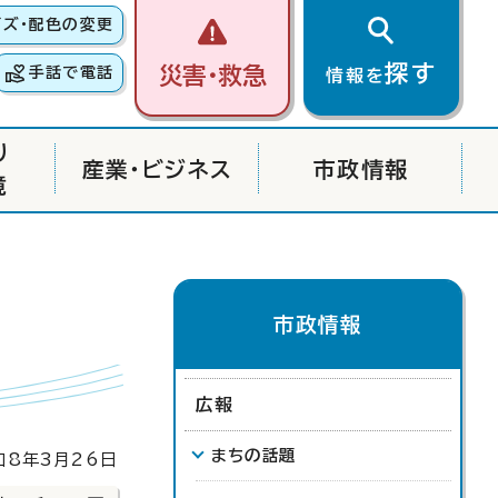
イズ・配色の変更
探す
災害・救急
手話で電話
情報を
り
産業・ビジネス
市政情報
境
市政情報
広報
まちの話題
8年3月26日