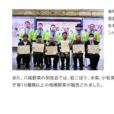
来
長
を
ン
また、八尾野菜の即売会では、若ごぼう、水菜、小松
ぎ等10種類以上の地場野菜が販売されました。