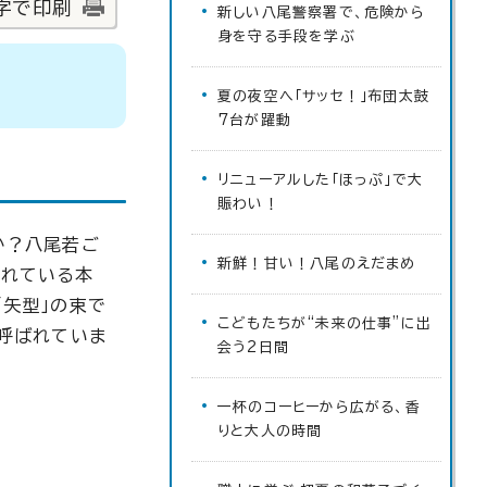
字で印刷
新しい八尾警察署で、危険から
身を守る手段を学ぶ
夏の夜空へ「サッセ！」布団太鼓
7台が躍動
リニューアルした「ほっぷ」で大
賑わい！
か？八尾若ご
新鮮！甘い！八尾のえだまめ
まれている本
「矢型」の束で
こどもたちが“未来の仕事”に出
も呼ばれていま
会う2日間
一杯のコーヒーから広がる、香
りと大人の時間