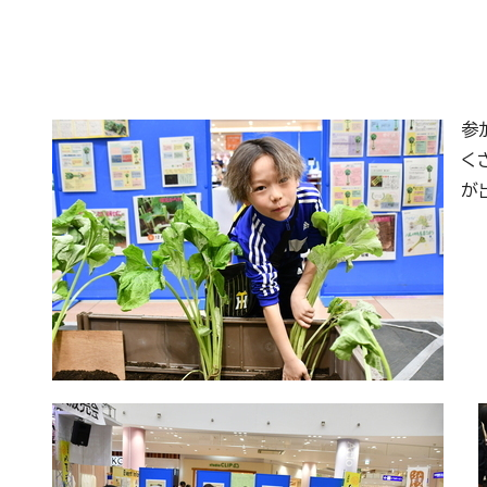
参
く
が