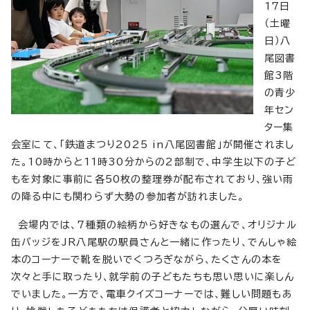
17日
（土曜
日）八
尾図書
館3階
の青少
年セン
ター集
会室にて、「鉄道まつり2025 in八尾図書館」が開催されまし
た。10時からと11時30分からの2部制で、中学生以下の子ど
もを対象に事前に各50枚の整理券が配布されており、強い雨
の降る中にも関わらず大勢の参加者が訪れました。
会場内では、7種類の絵柄から好きなもの選んで、オリジナル
缶バッジをJR八尾駅の駅員さんと一緒に作ったり、でんしゃ絵
本のコーナーで靴を脱いでくつろぎながら、たくさんの本を
次々と手に取ったり、就学前の子どもたちも思い思いに楽しん
でいました。一方で、電車クイズコーナーでは、難しい問題もあ