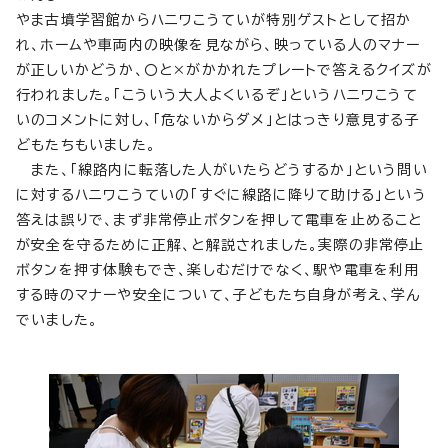
やま古墳学習館からハニワこうていが特別ゲストとして招か
れ、ホームや車両内の映像を見ながら、映っている人のマナー
が正しいかどうか、〇と×がかかれたプレートで答えるクイズが
行われました。「こういう大人よくいるぞ」というハニワこうて
いのコメントに対し、「危ないからダメ」とはっきり意見する子
どもたちもいました。
また、「線路内に転落した人がいたらどうするか」という問い
に対するハニワこうていの「すぐに線路に降りて助ける」という
答えは誤りで、まず非常停止ボタンを押して電車を止めること
が安全を守るために正解、と解説されました。実際の非常停止
ボタンを押す体験もでき、楽しむだけでなく、駅や電車を利用
する時のマナーや安全について、子どもたち自身が考え、学ん
でいました。