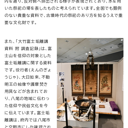
内を通り、反対側へ排出される様子が表現されており、水を用
いた祭祀の場を表したものと考えられています。全国でも類例
のない貴重な資料で、古墳時代の祭祀のあり方を知るうえで重
要な文化財です。
また、「大竹富士垢離講
資料 附 調査記録」は、富
士山を信仰の対象とした
富士垢離講に関する資料
です。役行者(えんのぎょ
うじゃ)、大日如来、不動
明王の絵像や護摩焚き
用具などが含まれてお
り、八尾の地域に伝わっ
た信仰や民俗文化を今
に伝えています。富士垢
離講は、府内では八尾市
と交野市にしか確認され