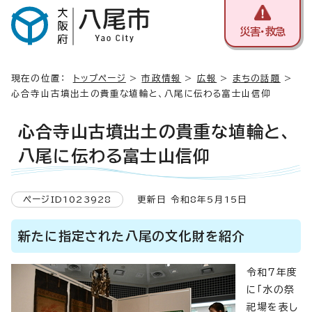
災害・救急
現在の位置：
トップページ
>
市政情報
>
広報
>
まちの話題
>
心合寺山古墳出土の貴重な埴輪と、八尾に伝わる富士山信仰
心合寺山古墳出土の貴重な埴輪と、
八尾に伝わる富士山信仰
ページID1023928
更新日 令和8年5月15日
新たに指定された八尾の文化財を紹介
令和7年度
に「水の祭
祀場を表し