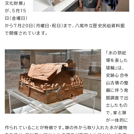
文化財展」
が、5月15
日（金曜日）
から7月20日（月曜日・祝日）まで、八尾市立歴史民俗資料館
で開催されています。
「水の祭祀
場を表した
埴輪」は、
史跡心合寺
山古墳の整
備に伴う発
掘調査で出
土したもの
で、家と塀
が一体的に
作られていることが特徴です。塀の外から取り入れた水が建物