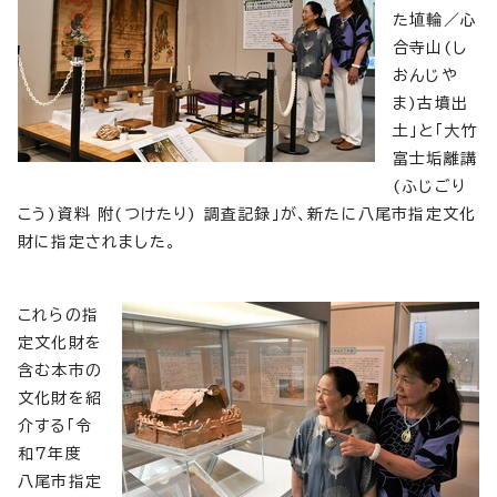
た埴輪／心
合寺山(し
おんじや
ま)古墳出
土」と「大竹
富士垢離講
(ふじごり
こう)資料 附(つけたり) 調査記録」が、新たに八尾市指定文化
財に指定されました。
これらの指
定文化財を
含む本市の
文化財を紹
介する「令
和7年度
八尾市指定