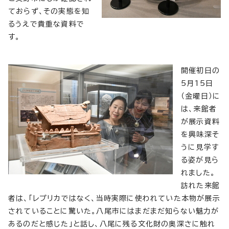
ておらず、その実態を知
るうえで貴重な資料で
す。
開催初日の
5月15日
（金曜日）に
は、来館者
が展示資料
を興味深そ
うに見学す
る姿が見ら
れました。
訪れた来館
者は、「レプリカではなく、当時実際に使われていた本物が展示
されていることに驚いた。八尾市にはまだまだ知らない魅力が
あるのだと感じた」と話し、八尾に残る文化財の奥深さに触れ