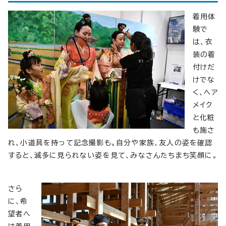
着用体
験で
は、衣
装の着
付けだ
けでな
く、ヘア
メイク
と化粧
も施さ
れ、小道具を持って記念撮影も。自分や家族、友人の姿を確認
すると、滅多に見られない姿を見て、みなさんたちまち笑顔に。
さら
に、希
望者へ