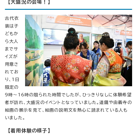
【大盛況の会場！】
古代衣
装は子
どもか
ら大人
までサ
イズが
用意さ
れてお
り、1日
限定の
9時〜16時の限られた時間でしたが、ひっきりなしに体験希望
者が訪れ、大盛況のイベントとなっていました。道鏡や由義寺の
絵画の展示を見て、絵画の説明文を熱心に読まれている人も
いました。
【着用体験の様子】