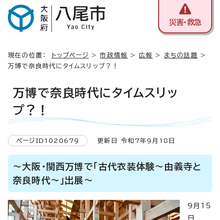
災害・救急
現在の位置：
トップページ
>
市政情報
>
広報
>
まちの話題
>
万博で奈良時代にタイムスリップ？！
万博で奈良時代にタイムスリッ
プ？！
ページID1020679
更新日 令和7年9月18日
～大阪・関西万博で「古代衣装体験～由義寺と
奈良時代～」出展～
9月15
日