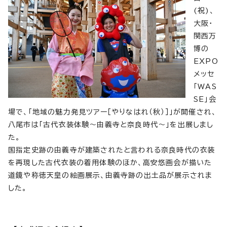
(祝)、
大阪・
関西万
博の
EXPO
メッセ
「WAS
SE」会
場で、「地域の魅力発見ツアー［やりなはれ（秋）］」が開催され、
八尾市は「古代衣装体験～由義寺と奈良時代～」を出展しまし
た。
国指定史跡の由義寺が建築されたと言われる奈良時代の衣装
を再現した古代衣装の着用体験のほか、高安悠画会が描いた
道鏡や称徳天皇の絵画展示、由義寺跡の出土品が展示されま
した。