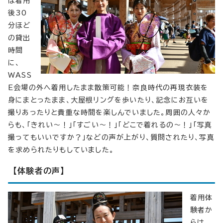
は着用
後30
分ほど
の貸出
時間
に、
WASS
E会場の外へ着用したまま散策可能！奈良時代の再現衣装を
身にまとったまま、大屋根リングを歩いたり、記念にお互いを
撮りあったりと貴重な時間を楽しんでいました。周囲の人々か
らも、「きれい〜！」「すごい〜！」「どこで着れるの〜！」「写真
撮ってもいいですか？」などの声が上がり、質問されたり、写真
を求められたりもしていました。
【体験者の声】
着用体
験者か
らは、